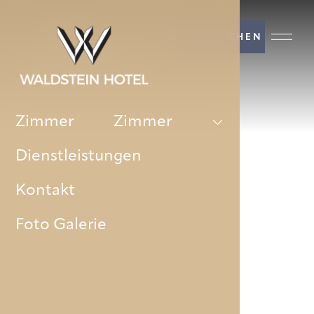
JETZT BUCHEN
Zimmer
Zimmer
Dienstleistungen
Kontakt
Foto Galerie