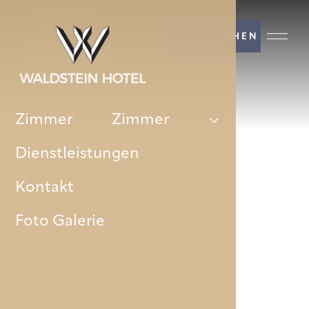
JETZT BUCHEN
Zimmer
Zimmer
Dienstleistungen
Kontakt
Foto Galerie