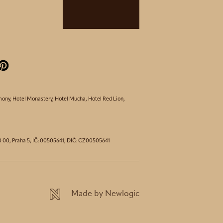
mony
,
Hotel Monastery
,
Hotel Mucha
,
Hotel Red Lion
,
150 00, Praha 5, IČ: 00505641, DIČ: CZ00505641
Made by Newlogic