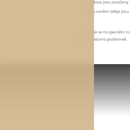
Vaše pokoje jsou zaručeny.
Všechny osobní údaje jsou 
* Nevztahuje se na speciální n
typu jídla a storno podmínek.