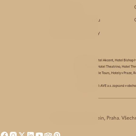
Služby hotelu
Historie a okolí hotelu
Garance nejnižší ceny
Hotel Aida
,
Hotel Akcent
,
Hotel Bishop 
Hotel Taurus
,
Hotel Theatrino
,
Hotel Thr
Partners:
Bicycle Tours
,
Hotely v Praze
,
R
© Provozovatel: AVE a.s. zapsaná v obch
© 2026 Hotel Waldstein, Praha. Všech