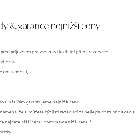
ie
Parkování
dy & garance nejnižší ceny
 před příjezdem pro všechny flexibilní přímé rezervace
příjezdu
e dostupnosti)
ímo u nás Vám garantujeme nejnižší cenu.
namená, že si můžete být jisti rezervací za nejlepší dostupnou cenu.
de najdete nižší cenu, dorovnáme nižší cenu.*
latky.