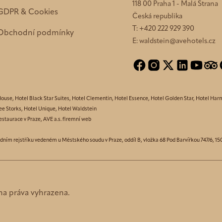
118 00 Praha 1 - Malá Strana
GDPR & Cookies
Česká republika
T:
+420 222 929 390
Obchodní podmínky
E:
waldstein@avehotels.cz
House
,
Hotel Black Star Suites
,
Hotel Clementin
,
Hotel Essence
,
Hotel Golden Star
,
Hotel Har
ee Storks
,
Hotel Unique
,
Hotel Waldstein
estaurace v Praze
,
AVE a.s. firemní web
odním rejstříku vedeném u Městského soudu v Praze, oddíl B, vložka 68 Pod Barvířkou 747/6, 
na práva vyhrazena.