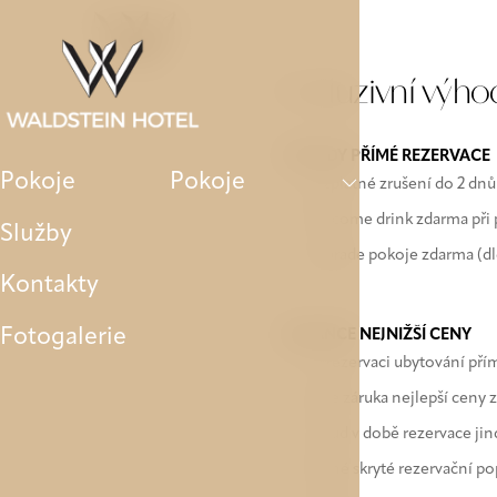
Pokoje
Služby
Kontakty
Fotogaler
Exkluzivní výho
VÝHODY PŘÍMÉ REZERVACE
Pokoje
Pokoje
Bezplatné zrušení do 2 dnů
Welcome drink zdarma při 
Služby
Upgrade pokoje zdarma (dl
Kontakty
Fotogalerie
GARANCE NEJNIŽŠÍ CENY
Při rezervaci ubytování př
Naše záruka nejlepší ceny z
Pokud v době rezervace jin
Žádné skryté rezervační pop