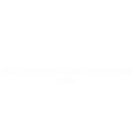
i ubytování přímo u nás Vám garantu
cenu.